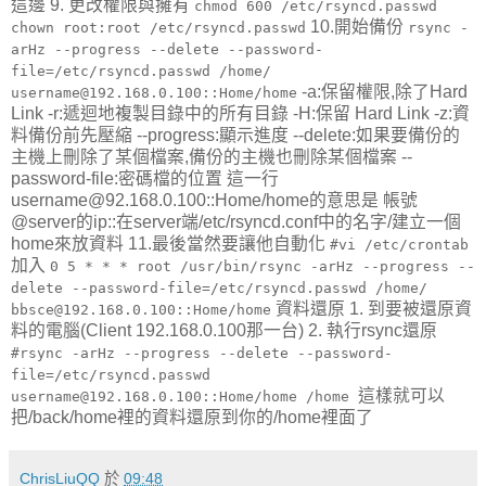
這邊 9. 更改權限與擁有
chmod 600 /etc/rsyncd.passwd
10.開始備份
chown root:root /etc/rsyncd.passwd
rsync -
arHz --progress --delete --password-
file=/etc/rsyncd.passwd /home/
-a:保留權限,除了Hard
username@192.168.0.100::Home/home
Link -r:遞迴地複製目錄中的所有目錄 -H:保留 Hard Link -z:資
料備份前先壓縮 --progress:顯示進度 --delete:如果要備份的
主機上刪除了某個檔案,備份的主機也刪除某個檔案 --
password-file:密碼檔的位置 這一行
username@92.168.0.100::Home/home的意思是 帳號
@server的ip::在server端/etc/rsyncd.conf中的名字/建立一個
home來放資料 11.最後當然要讓他自動化
#vi /etc/crontab
加入
0 5 * * * root /usr/bin/rsync -arHz --progress --
delete --password-file=/etc/rsyncd.passwd /home/
資料還原 1. 到要被還原資
bbsce@192.168.0.100::Home/home
料的電腦(Client 192.168.0.100那一台) 2. 執行rsync還原
#rsync -arHz --progress --delete --password-
file=/etc/rsyncd.passwd
這樣就可以
username@192.168.0.100::Home/home /home
把/back/home裡的資料還原到你的/home裡面了
ChrisLiuQQ
於
09:48