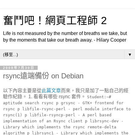
奮鬥吧！網頁工程師 2
Life is not measured by the number of breaths we take, but
by the moments that take our breath away. - Hilary Cooper
▼
2008年7月30日
rsync遠端備份 on Debian
以下內容主要是從
此篇文章
而來，我只是加了一點自己的經
驗作紀錄。
1. 看看有哪些 rsync 套件。
Student:~#
aptitude search rsync p grsync - GTK+ frontend for
rsync p libfile-rsync-perl - perl module interface to
rsync(1) p libfile-rsyncp-perl - A perl based
implementation of an Rsync client p librsync-dev -
Library which implements the rsync remote-delta
algorithm p librsync1 - Library which implements the