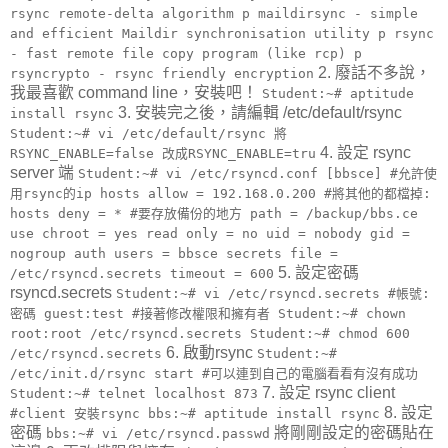
rsync remote-delta algorithm p maildirsync - simple
and efficient Maildir synchronisation utility p rsync
- fast remote file copy program (like rcp) p
2. 廢話不多說，
rsyncrypto - rsync friendly encryption
我最喜歡 command line，安裝吧！
Student:~# aptitude
3. 安裝完之後，請編輯 /etc/default/rsync
install rsync
Student:~# vi /etc/default/rsync 將
4. 設定 rsync
RSYNC_ENABLE=false 改成RSYNC_ENABLE=tru
server 端
Student:~# vi /etc/rsyncd.conf [bbsce] #允許使
用rsync的ip hosts allow = 192.168.0.200 #將其他的都檔掉:
hosts deny = * #要存放備份的地方 path = /backup/bbs.ce
use chroot = yes read only = no uid = nobody gid =
nogroup auth users = bbsce secrets file =
5. 設定密碼
/etc/rsyncd.secrets timeout = 600
rsyncd.secrets
Student:~# vi /etc/rsyncd.secrets #帳號:
密碼 guest:test #接著修改權限和擁有者 Student:~# chown
root:root /etc/rsyncd.secrets Student:~# chmod 600
6. 啟動rsync
/etc/rsyncd.secrets
Student:~#
/etc/init.d/rsync start #可以連到自己的電腦看看有沒有成功
7. 設定 rsync client
Student:~# telnet localhost 873
8. 設定
#client 安裝rsync bbs:~# aptitude install rsync
密碼
將剛剛設定的密碼貼在
bbs:~# vi /etc/rsyncd.passwd