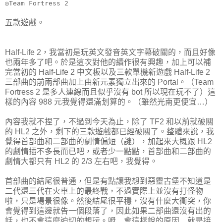
◎Team Fortress 2
五款遊戲。
Half-Life 2，我當初是玩英文發音英文字幕破關的，而且好像
也兩年多了吧。於是這次對他的續作很有興趣，加上可以補
完當初的 Half-Life 2 中文板以及三款單機新遊戲 Half-Life 2
三部曲的前兩部曲加上由新元素獨立出來的 Portal。（Team
Fortress 2 是多人連線而且似乎沒有 bot 所以現在玩不了）這
樣的內容 988 元我覺得還滿划算的。（雖然光南更便宜…）
內容我就不捏了，不過到今天為止，除了 TF2 和以前就破關
的 HL2 之外，剩下的三款遊戲都已經破關了。整體來說，我
覺得首部曲和二部曲的劇情偏短（謎），加起來大概跟 HL2
的劇情插不多長而已吧，或者少一點點，首部曲和二部曲的
劇情大都只有 HL2 的 2/3 左右吧，我覺得。
首部曲的結尾很普通，但是有點讓我想到惡靈古堡不知道是
二代還三代在火車上的最終戰，不過實際上並沒有打怪物
啦，只是場景很像。然後結尾很平穩，沒有什麼大衝突，你
會覺得到這邊就告一個段落了，因此如果二部曲還沒有出的
話，也不會這麼迫切的想玩。呣…會這樣說的原因…就是接