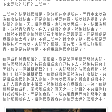
下來要談的該死的二部曲。
二部曲的結尾就很機歪，剛好斷在高潮所在，而且本來以為
沒這麼快就結束，但是劇情似乎要連貫，所以就先提到了完
結篇的劇情，因此讓你覺得，應該可以再玩一下，結果沒想
到，忽然轟隆轟隆，進入了遊戲的高潮，然後就結束了。
（雖然不難從劇情與對話看出誰終究要領便當，但是我還是
覺得劇情太短了點）不過二部曲的難度高了點，很多都是要
特殊技巧才可以，火箭筒的彈藥非常有限，沒辦法無腦亂
轟，這倒是有點可惜，不過挑戰性很高就是了。
這個系列其實都做的非常細緻，像是某個場景要發射火箭，
這時候發射火箭的按鈕會讓玩家自己按下去，然後按鈕台上
面就放了一個跳草裙舞的娃娃，火箭發射的時候會振動，然
後娃娃就開始跳草裙舞。這對遊戲性當然沒有什麼幫助，只
是讓玩家很能夠融入劇情，你可以很深刻的體會到遊戲中的
工作人員也會忙中做樂，然後就會不自覺得會心一笑。這點
我想是這系列非常吸引玩家的原因之一：他目的不只讓你打
打殺殺解任務，而是仿真取向，所有現實世界可能發生的事
情他都模擬進去，讓你很像置身在劇情要表達的環境之中。