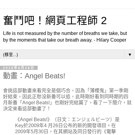
奮鬥吧！網頁工程師 2
Life is not measured by the number of breaths we take, but
by the moments that take our breath away. - Hilary Cooper
▼
2010年6月28日
動畫：Angel Beats!
會挑這部動畫來看完全是個巧合，因為「薄櫻鬼」第一季剛
好結束，因此正愁沒新番可以追，此時剛好看到同時期的四
月新番「Angel Beats!」也剛好完結篇了，看了一下簡介，就
決定來看這部動畫了！
《Angel Beats!》（日文：エンジェルビーツ）是
Key於2009年4 月26日公布的新的開發項目。在
2009年5月30日，在其網站及同日發行的《電擊