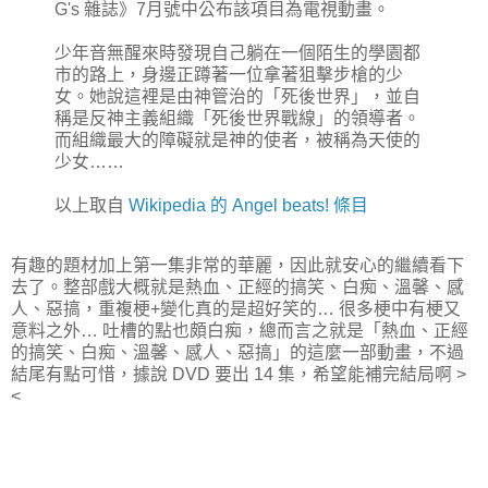
G's 雜誌》7月號中公布該項目為電視動畫。
少年音無醒來時發現自己躺在一個陌生的學園都
市的路上，身邊正蹲著一位拿著狙擊步槍的少
女。她說這裡是由神管治的「死後世界」，並自
稱是反神主義組織「死後世界戰線」的領導者。
而組織最大的障礙就是神的使者，被稱為天使的
少女……
以上取自
Wikipedia 的 Angel beats! 條目
有趣的題材加上第一集非常的華麗，因此就安心的繼續看下
去了。整部戲大概就是熱血、正經的搞笑、白痴、溫馨、感
人、惡搞，重複梗+變化真的是超好笑的… 很多梗中有梗又
意料之外… 吐槽的點也頗白痴，總而言之就是「熱血、正經
的搞笑、白痴、溫馨、感人、惡搞」的這麼一部動畫，不過
結尾有點可惜，據說 DVD 要出 14 集，希望能補完結局啊 >
<