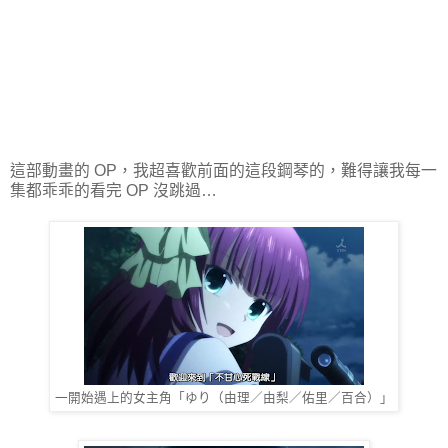
這部動畫的 OP，我超喜歡前面的這段鋼琴的，難得讓我每一
集都乖乖的看完 OP 沒跳過…
一開始遇上的女主角「ゆり（由理／由梨／佑里／百合）」