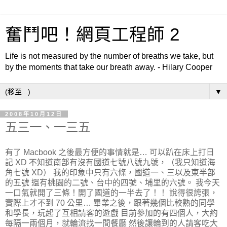
奮鬥吧！網頁工程師 2
Life is not measured by the number of breaths we take, but
by the moments that take our breath away. - Hilary Cooper
▼
2008年10月12日
五三一、一三五
有了 Macbook 之後最方便的事情就是… 可以趴在床上打日
記 XD
不知道南部有沒有國道七號八號九號，（我只知道海
角七號 XD） 我的印象中只有六條，國道一、三以及東半部
的五號 還有桃園的二號、台中的四號、埔里的六號。 我今天
一口氣就開了三條！開了國道的一半去了！！ 說得很誇張，
實際上才不到 70 公里… 畢業之後，跟著幾個比較熟的同學
和學長，玩起了互相請客的遊戲 目前參加的有四個人，大約
每隔一兩個月，就輪流找一間餐廳 然後讓輪到的人請客吃大