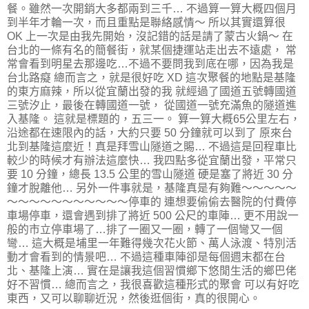
餐。雖然一次開銷大多都兩到三千… 不過算一算大概四個月
到半年才輪一次，而且重點是聯絡感情～ 所以其實還算很
OK 上一次是由我先開始，沒記錯的話是請了蒙古火鍋～ 在
台北的一條有名的簡餐街，就某個捷運站走出去不遠處， 常
常會看到明星去那邊吃…不過不要問我到底在哪，因為我是
台北路癡 總而言之，就是很好吃 XD 這次聚餐的地點是基隆
的東方麻辣，所以從宜蘭出發的我 就經過了國道五號轉國道
三號汐止，最後在轉國道一號， 從國道一號充滿魚的隧道進
入基隆。 這就是標題的，五三一。 算一算大概65公里左右，
沿途都在速限內的話，大約只要 50 分鐘就可以到了 原來台
北到基隆這麼近！真是拜雪山隧道之賜… 不過這是回程車比
較少的時候才有辦法這麼快… 我四點多從宜蘭出發，平常只
要 10 分鐘，總長 13.5 公里的雪山隧道 硬是塞了將近 30 分
鐘才脫離他… 另外一件事就是，基隆真是有夠難～～～～～
～～～～～～～～～～～停車的 連想要偷偷去醫院的付費停
車場停車，還會遇到排了將近 500 公尺的車陣… 更不用說一
般的市立停車場了…排了一圈又一圈，轉了一個彎又一個
彎… 這大概是埔里一年難得幾次花火節、萬人泳渡、特別活
動才會看到的情景吧… 不過這種車陣卻是每個週末都在台
北、基隆上演… 實在是讓我這個習慣鄉下悠閒生活的鄉巴佬
好不習慣… 總而言之，我很喜歡這種形式的聚會 可以有好吃
東西，又可以聊聊近況，然後逛個街，真的很開心。