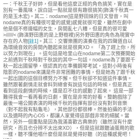
一：千秋王子好帥，但是看他這麼正經的角色搞笑，實在是
別有一番風味，說白話一點就是很有趣很搞笑(飾演千秋真一
的是玉木宏)。其二：nodame(這是野田妹的日文發音，叫
nodame真的有種很可愛的感覺)感覺就很可愛，雖然在劇中
他是個不修邊幅的女生，房間亂七八糟，但是真的很可愛
>//////< (飾演野田惠的是上野樹裡)另外野田惠的角色為現實中
存在的人物
[註1]
。其三：交響樂團的演奏在我的四聲道自以
為環繞音效的房間內聽起來就是很爽XD。 「為了趕上你，所
以努力到現在」。這句話是哈里山在nodame第二次預賽開始
之前遇到千秋時對千秋說的其中一句話。nodame為了要跟千
秋一起出國留學，很認真的在準備鋼琴考試，這對小時後有
陰影的nodame來講是件非常困難的事情，但是她為了跟千秋
一起出國的這個目標努力不懈。但千秋卻不知道這件事情。
雖然跟著劇情走就會料到總會有說這句話的時候，但是真正
看到這段劇情的時候，還是忍不住的感動了起來。 這是一部
難得我會一看再看的日劇，實在是非常的好看，整齣戲除了
最後一場公開表演的時候千秋的指揮有部份沒有對到音樂
（對不起我有點龜毛），其他部份都很棒。然後拍攝的手法
以及適時的內心OS，都讓人家覺得這部戲非常的細膩。當
然，另外一個重點是因為我滿喜歡古典樂的（雖然沒有什麼
研究，而且也分辨不太出來XD），但是這就跟聽滷蛋周的歌
一樣，聽不懂他唱什麼但是就是覺得好聽（的這種感覺吧！