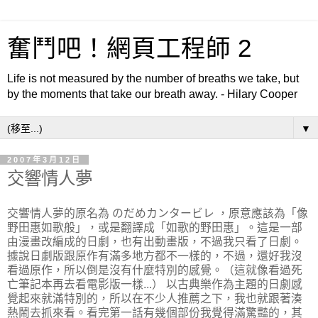
奮鬥吧！網頁工程師 2
Life is not measured by the number of breaths we take, but
by the moments that take our breath away. - Hilary Cooper
▼
2007年3月12日
交響情人夢
交響情人夢的原名為 のだめカンタービレ ，原意應該為「像
野田惠如歌般」，或是翻譯成「如歌的野田惠」。這是一部
由漫畫改編成的日劇，也有出動畫版，不過我只看了日劇。
據說日劇版跟原作有滿多地方都不一樣的，不過，還好我沒
看過原作，所以倒是沒有什麼特別的感覺。（這就像看過死
亡筆記本再去看電影版一樣...）
以古典樂作為主題的日劇感
覺起來就滿特別的，所以在不少人推薦之下，我也就跟著湊
熱鬧去抓來看。看完第一話有幾個部份我覺得滿驚豔的，其